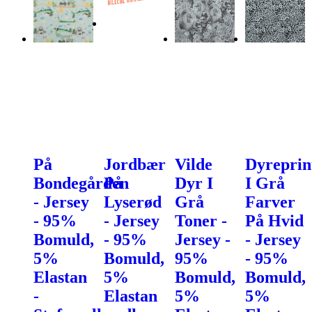
På
Jordbær
Vilde
Dyreprin
Bondegården
På
Dyr I
I Grå
- Jersey
Lyserød
Grå
Farver
- 95%
- Jersey
Toner -
På Hvid
Bomuld,
- 95%
Jersey -
- Jersey
5%
Bomuld,
95%
- 95%
Elastan
5%
Bomuld,
Bomuld,
-
Elastan
5%
5%