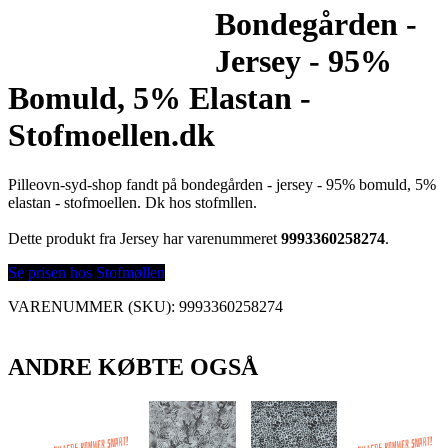
Bondegården -
Jersey - 95%
Bomuld, 5% Elastan -
Stofmoellen.dk
Pilleovn-syd-shop fandt på bondegården - jersey - 95% bomuld, 5%
elastan - stofmoellen. Dk hos stofmllen.
Dette produkt fra Jersey har varenummeret
9993360258274
.
Se prisen hos Stofmøllen
VARENUMMER (SKU):
9993360258274
ANDRE KØBTE OGSÅ