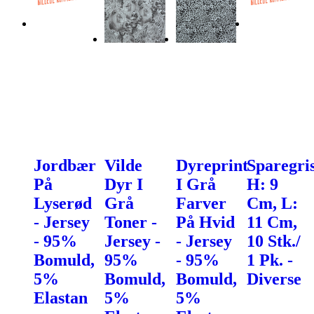
Jordbær
Vilde
Dyreprint
Sparegris
På
Dyr I
I Grå
H: 9
Lyserød
Grå
Farver
Cm, L:
- Jersey
Toner -
På Hvid
11 Cm,
- 95%
Jersey -
- Jersey
10 Stk./
Bomuld,
95%
- 95%
1 Pk. -
5%
Bomuld,
Bomuld,
Diverse
Elastan
5%
5%