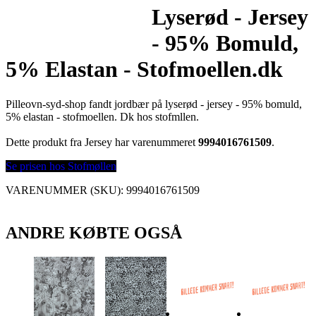
Lyserød - Jersey
- 95% Bomuld,
5% Elastan - Stofmoellen.dk
Pilleovn-syd-shop fandt jordbær på lyserød - jersey - 95% bomuld,
5% elastan - stofmoellen. Dk hos stofmllen.
Dette produkt fra Jersey har varenummeret
9994016761509
.
Se prisen hos Stofmøllen
VARENUMMER (SKU):
9994016761509
ANDRE KØBTE OGSÅ