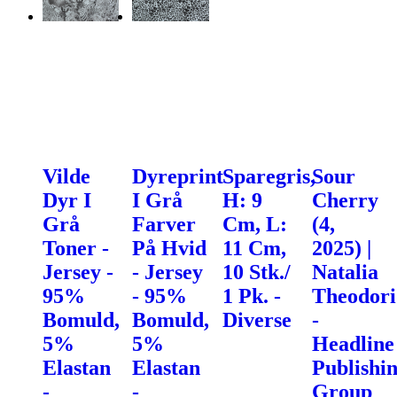
Vilde
Dyreprint
Sparegris,
Sour
Dyr I
I Grå
H: 9
Cherry
Grå
Farver
Cm, L:
(4,
Toner -
På Hvid
11 Cm,
2025) |
Jersey -
- Jersey
10 Stk./
Natalia
95%
- 95%
1 Pk. -
Theodor
Bomuld,
Bomuld,
Diverse
-
5%
5%
Headline
Elastan
Elastan
Publishi
-
-
Group