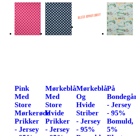
Pink
Mørkeblå
Mørkeblå
På
Med
Med
Og
Bondegå
Store
Store
Hvide
- Jersey
Mørkerøde
Hvide
Striber
- 95%
Prikker
Prikker
- Jersey
Bomuld,
- Jersey
- Jersey
- 95%
5%