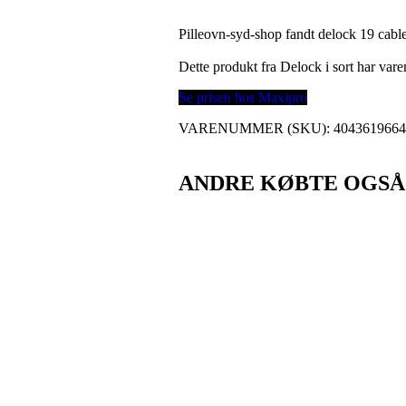
Pilleovn-syd-shop fandt delock 19 cabl
Dette produkt fra Delock i sort har va
Se prisen hos Maxipro
VARENUMMER (SKU):
404361966
ANDRE KØBTE OGSÅ