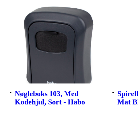
Nøgleboks 103, Med
Spirel
Kodehjul, Sort - Habo
Mat B