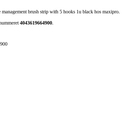
e management brush strip with 5 hooks 1u black hos maxipro.
renummeret
4043619664900
.
4900