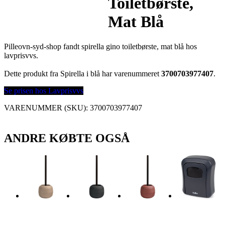
Toiletbørste,
Mat Blå
Pilleovn-syd-shop fandt spirella gino toiletbørste, mat blå hos
lavprisvvs.
Dette produkt fra Spirella i blå har varenummeret
3700703977407
.
Se prisen hos Lavprisvvs
VARENUMMER (SKU):
3700703977407
ANDRE KØBTE OGSÅ