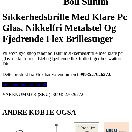
Boll Silium
Sikkerhedsbrille Med Klare Pc
Glas, Nikkelfri Metalstel Og
Fjedrende Flex Brillestnger
Pilleovn-syd-shop fandt boll silium sikkerhedsbrille med klare pc
glas, nikkelfri metalstel og fjedrende flex brillestnger hos wattoo.
Dk.
Dette produkt fra Flex har varenummeret
9993527026272
.
Se prisen hos Wattoo.dk
VARENUMMER (SKU):
9993527026272
ANDRE KØBTE OGSÅ