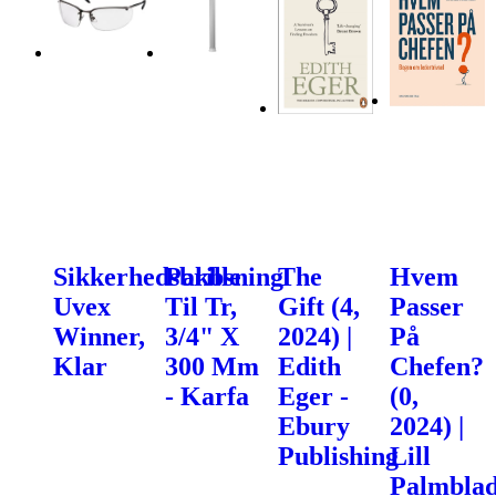
Sikkerhedsbrille
Pakbsning
The
Hvem
Uvex
Til Tr,
Gift (4,
Passer
Winner,
3/4" X
2024) |
På
Klar
300 Mm
Edith
Chefen?
- Karfa
Eger -
(0,
Ebury
2024) |
Publishing
Lill
Palmblad