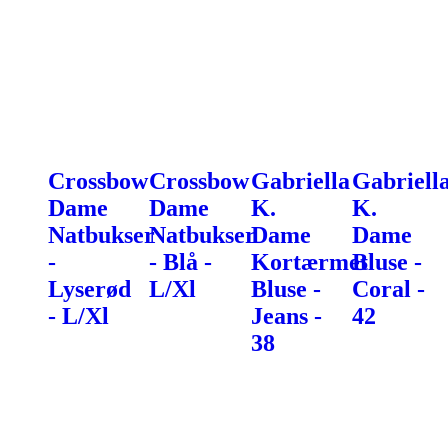
Crossbow
Crossbow
Gabriella
Gabriell
Dame
Dame
K.
K.
Natbukser
Natbukser
Dame
Dame
-
- Blå -
Kortærmet
Bluse -
Lyserød
L/Xl
Bluse -
Coral -
- L/Xl
Jeans -
42
38