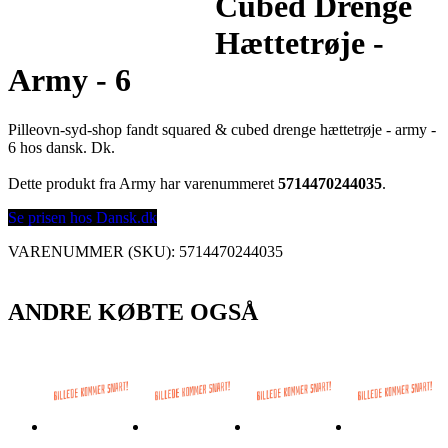
Cubed Drenge
Hættetrøje -
Army - 6
Pilleovn-syd-shop fandt squared & cubed drenge hættetrøje - army -
6 hos dansk. Dk.
Dette produkt fra Army har varenummeret
5714470244035
.
Se prisen hos Dansk.dk
VARENUMMER (SKU):
5714470244035
ANDRE KØBTE OGSÅ