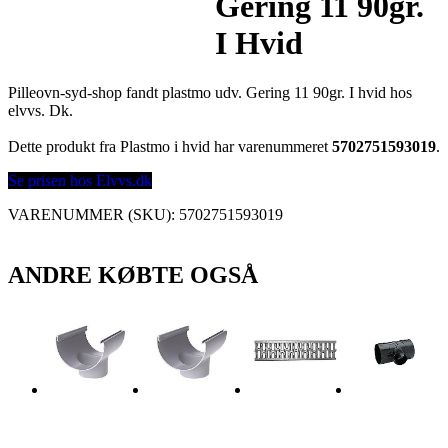
Gering 11 90gr.
I Hvid
Pilleovn-syd-shop fandt plastmo udv. Gering 11 90gr. I hvid hos
elvvs. Dk.
Dette produkt fra Plastmo i hvid har varenummeret
5702751593019
.
Se prisen hos Elvvs.dk
VARENUMMER (SKU):
5702751593019
ANDRE KØBTE OGSÅ