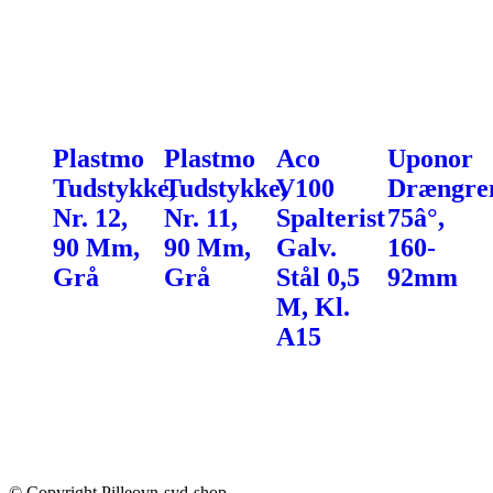
Plastmo
Plastmo
Aco
Uponor
Tudstykke,
Tudstykke,
V100
Drængre
Nr. 12,
Nr. 11,
Spalterist
75â°,
90 Mm,
90 Mm,
Galv.
160-
Grå
Grå
Stål 0,5
92mm
M, Kl.
A15
© Copyright Pilleovn-syd-shop