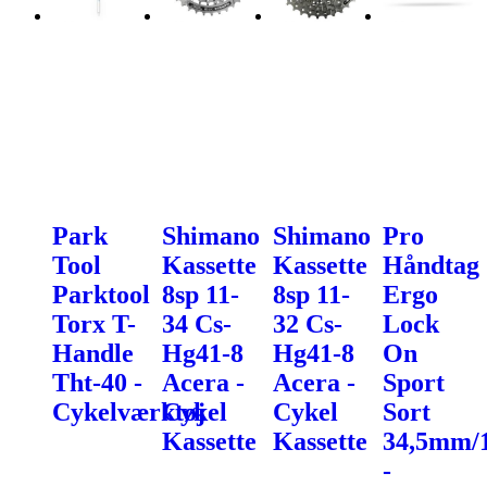
Park
Shimano
Shimano
Pro
Tool
Kassette
Kassette
Håndtag
Parktool
8sp 11-
8sp 11-
Ergo
Torx T-
34 Cs-
32 Cs-
Lock
Handle
Hg41-8
Hg41-8
On
Tht-40 -
Acera -
Acera -
Sport
Cykelværktøj
Cykel
Cykel
Sort
Kassette
Kassette
34,5mm
-