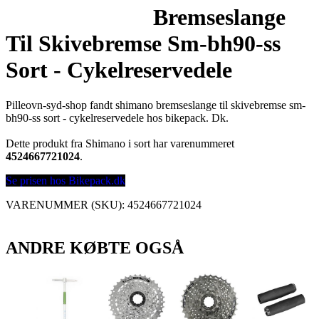
Bremseslange
Til Skivebremse Sm-bh90-ss
Sort - Cykelreservedele
Pilleovn-syd-shop fandt shimano bremseslange til skivebremse sm-
bh90-ss sort - cykelreservedele hos bikepack. Dk.
Dette produkt fra Shimano i sort har varenummeret
4524667721024
.
Se prisen hos Bikepack.dk
VARENUMMER (SKU):
4524667721024
ANDRE KØBTE OGSÅ