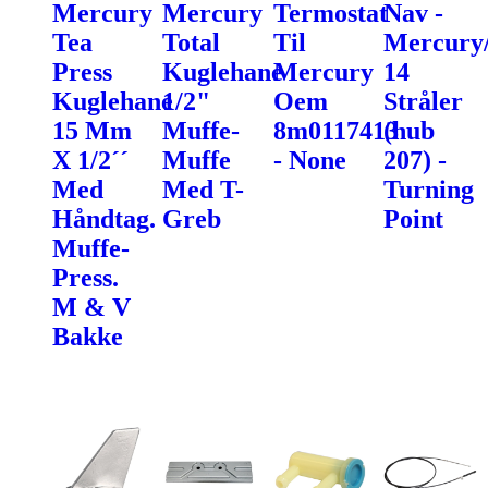
Mercury
Mercury
Termostat
Nav -
Tea
Total
Til
Mercury/
Press
Kuglehane
Mercury
14
Kuglehane
1/2"
Oem
Stråler
15 Mm
Muffe-
8m0117413
(hub
X 1/2´´
Muffe
- None
207) -
Med
Med T-
Turning
Håndtag.
Greb
Point
Muffe-
Press.
M & V
Bakke