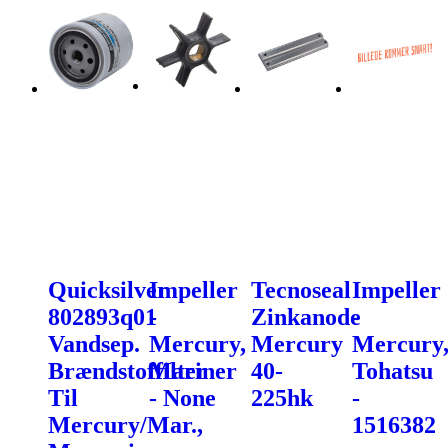
Quicksilver
Impeller
Tecnoseal
Impeller
802893q01
-
Zinkanode
-
Vandsep.
Mercury,
Mercury
Mercury
Brændstoffilter
Mariner
40-
Tohatsu
Til
- None
225hk
-
Mercury/Mar.,
1516382