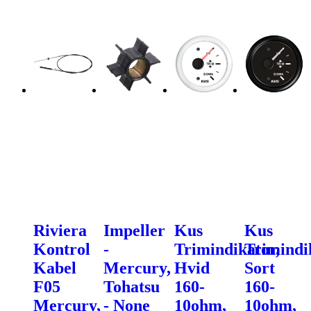
Riviera
Impeller
Kus
Kus
Kontrol
-
Trimindikator,
Trimindi
Kabel
Mercury,
Hvid
Sort
F05
Tohatsu
160-
160-
Mercury,
- None
10ohm,
10ohm,