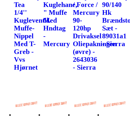
Tea
Kuglehane,
/ Force /
90/140
1/4''
" Muffe
Mercury
Hk
Kugleventil.
Med
90-
Brændst
Muffe-
Hndtag
120hp
Sæt -
Nippel
-
Drivaksel
89031a1
Med T-
Mercury
Oliepakningen
- Sierra
Greb -
(øvre) -
Vvs
2643036
Hjørnet
- Sierra