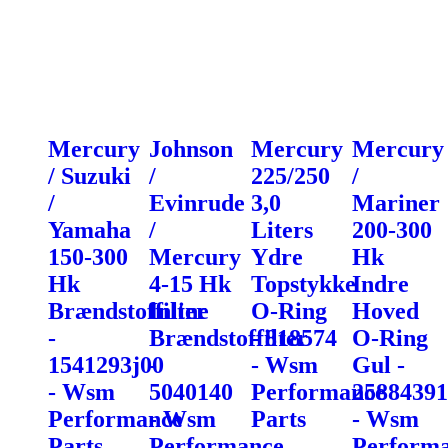
Mercury
Johnson
Mercury
Mercury
/ Suzuki
/
225/250
/
/
Evinrude
3,0
Mariner
Yamaha
/
Liters
200-300
150-300
Mercury
Ydre
Hk
Hk
4-15 Hk
Topstykke
Indre
Brændstoffilter
Inline
O-Ring
Hoved
-
Brændstoffilter
- 818574
O-Ring
1541293j00
-
- Wsm
Gul -
- Wsm
5040140
Performance
25884391
Performance
- Wsm
Parts
- Wsm
Parts
Performance
Perform