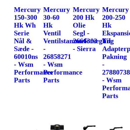
Mercury
Mercury
Mercury
Mercury
150-300
30-60
200 Hk
200-250
Hk Wh
Hk
Olie
Hk
Serie
Ventil
Segl -
Ekspans
Nål &
Ventilstammeforsegling
2666303
Til
Sæde -
-
- Sierra
Adapterp
60010ns
26858271
Pakning
- Wsm
- Wsm
-
Performance
Performance
27880738
Parts
Parts
- Wsm
Perform
Parts