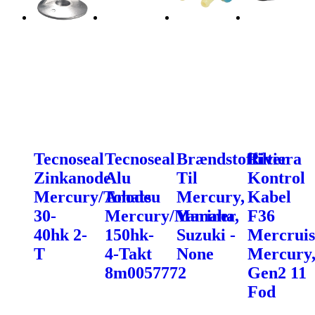
Tecnoseal
Tecnoseal
Brændstoffilter
Riviera
Zinkanode
Alu
Til
Kontrol
Mercury/Tohatsu
Anode
Mercury,
Kabel
30-
Mercury/Mariner
Yamaha,
F36
40hk 2-
150hk-
Suzuki -
Mercruis
T
4-Takt
None
Mercury
8m0057772
Gen2 11
Fod