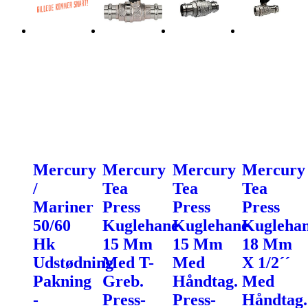
Mercury
Mercury
Mercury
Mercury
/
Tea
Tea
Tea
Mariner
Press
Press
Press
50/60
Kuglehane
Kuglehane
Kugleha
Hk
15 Mm
15 Mm
18 Mm
Udstødning
Med T-
Med
X 1/2´´
Pakning
Greb.
Håndtag.
Med
-
Press-
Press-
Håndtag.