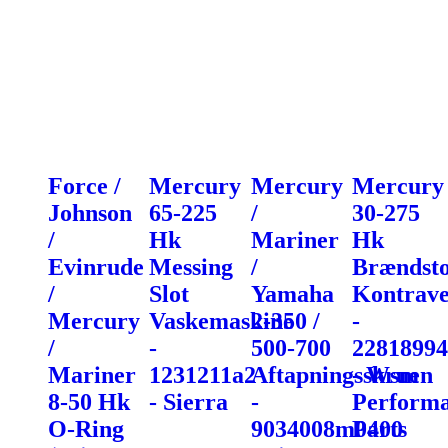
Force /
Mercury
Mercury
Mercury
Johnson
65-225
/
30-275
/
Hk
Mariner
Hk
Evinrude
Messing
/
Brændst
/
Slot
Yamaha
Kontrave
Mercury
Vaskemaskine
2-350 /
-
/
-
500-700
22818994
Mariner
1231211a2
Aftapningsskruen
- Wsm
8-50 Hk
- Sierra
-
Perform
O-Ring
9034008m0400
Parts