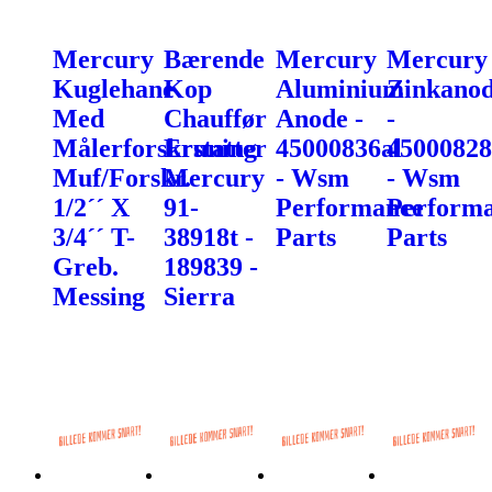
Mercury
Bærende
Mercury
Mercury
Kuglehane
Kop
Aluminium
Zinkano
Med
Chauffør
Anode -
-
Målerforskruning
Erstatter
45000836al
45000828
Muf/Forskr.
Mercury
- Wsm
- Wsm
1/2´´ X
91-
Performance
Perform
3/4´´ T-
38918t -
Parts
Parts
Greb.
189839 -
Messing
Sierra