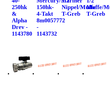
40-
Mercury/Mariner
1/2´´
1/2´´
250hk
150hk-
Nippel/Muffe
Muffe/M
&
4-Takt
T-Greb
T-Greb
Alpha
8m0057772
Drev -
-
1143780
1143732