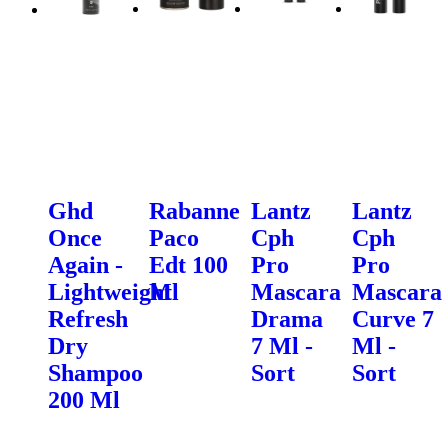
Ghd
Rabanne
Lantz
Lantz
Once
Paco
Cph
Cph
Again -
Edt 100
Pro
Pro
Lightweight
Ml
Mascara
Mascara
Refresh
Drama
Curve 7
Dry
7 Ml -
Ml -
Shampoo
Sort
Sort
200 Ml