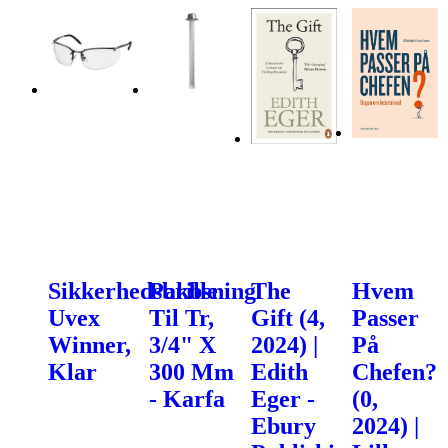
Sikkerhedsbrille
Pakbsning
The
Hvem
Uvex
Til Tr,
Gift (4,
Passer
Winner,
3/4" X
2024) |
På
Klar
300 Mm
Edith
Chefen?
- Karfa
Eger -
(0,
Ebury
2024) |