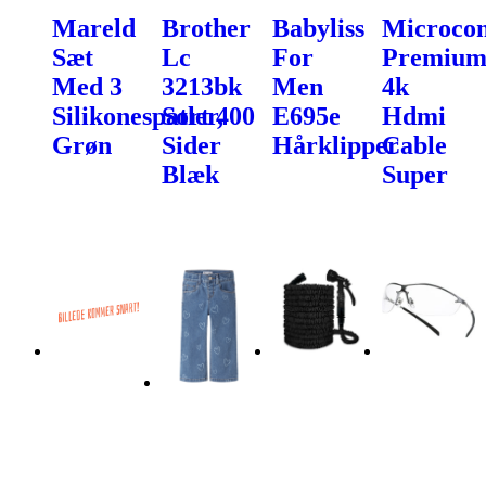
Mareld
Brother
Babyliss
Microcon
Sæt
Lc
For
Premiu
Med 3
3213bk
Men
4k
Silikonespatler,
Sort 400
E695e
Hdmi
Grøn
Sider
Hårklipper
Cable
Blæk
Super