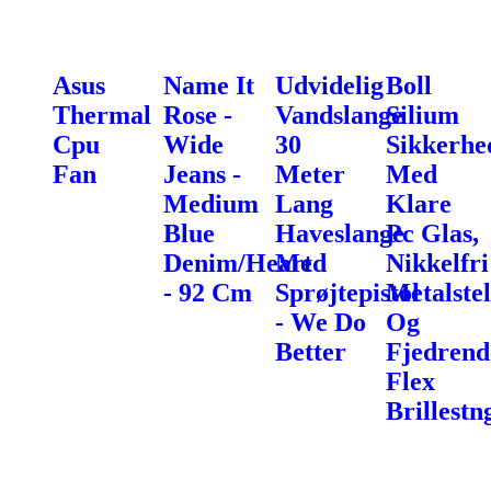
Asus
Name It
Udvidelig
Boll
Thermal
Rose -
Vandslange
Silium
Cpu
Wide
30
Sikkerhed
Fan
Jeans -
Meter
Med
Medium
Lang
Klare
Blue
Haveslange
Pc Glas,
Denim/Heart
Med
Nikkelfri
- 92 Cm
Sprøjtepistol
Metalstel
- We Do
Og
Better
Fjedrend
Flex
Brillestn