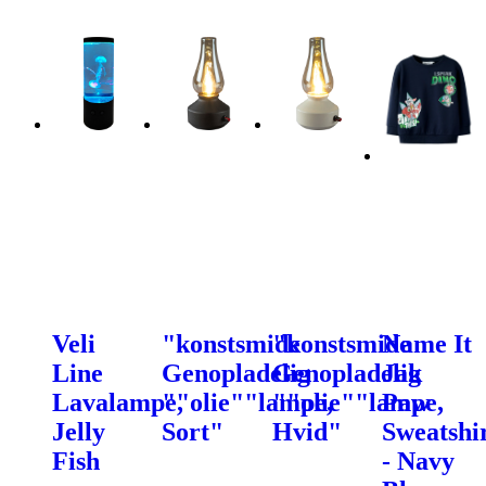
Veli
"konstsmide
"konstsmide
Name It
Line
Genopladelig
Genopladelig
Jak
Lavalampe,
""olie""lampe,
""olie""lampe,
Paw
Jelly
Sort"
Hvid"
Sweatshi
Fish
- Navy